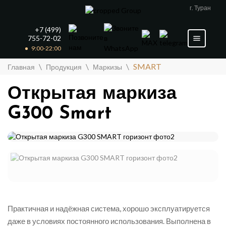
г. Туран
+7 (499)
755-72-02
9:00-22:00
\
\
\
SMART
Главная
Продукция
Маркизы
Открытая маркиза
G300 Smart
Практичная и надёжная система, хорошо эксплуатируется
даже в условиях постоянного использования. Выполнена в