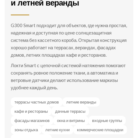
и летней веранды
G300 Smart подходит для объектов, где нужна простая,
надежная и доступная по цене солнцезащитная
система без кассетного короба. Открытая конструкция
хорошо работает на террасах, верандах, фасадах
домов, летних площадках кафе и ресторанов.
Локти Smart с цепочной системой натяжения помогают
сохранять ровное положение ткани, а автоматика и
ветровые датчики делают использование маркизы
удобнее каждый день.
террасы частных домов
летние веранды
кафе и рестораны
дачные террасы
фасады магазинов
окна и витрины
входные группы
зоны отдыха
летние кухни
коммерческие площадки